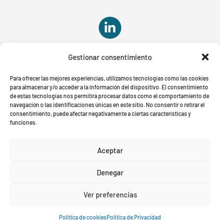

Gestionar consentimiento

Para ofrecer las mejores experiencias, utilizamos tecnologías como las cookies
para almacenar y/o acceder a la información del dispositivo. El consentimiento
de estas tecnologías nos permitirá procesar datos como el comportamiento de
navegación o las identificaciones únicas en este sitio. No consentir o retirar el
consentimiento, puede afectar negativamente a ciertas características y
funciones.
Aviso Legal
Política de Privacidad
Política de cookies
Aceptar
Denegar
© Es una marca registrada. Todos los derechos
reservados.
Ver preferencias
Política de cookies
Política de Privacidad