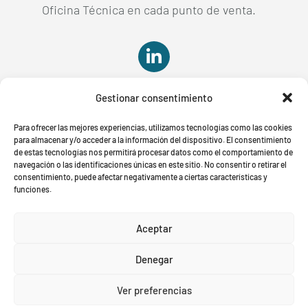
Oficina Técnica en cada punto de venta.

Gestionar consentimiento

Para ofrecer las mejores experiencias, utilizamos tecnologías como las cookies
para almacenar y/o acceder a la información del dispositivo. El consentimiento
de estas tecnologías nos permitirá procesar datos como el comportamiento de
navegación o las identificaciones únicas en este sitio. No consentir o retirar el
consentimiento, puede afectar negativamente a ciertas características y
funciones.
Aviso Legal
Política de Privacidad
Política de cookies
Aceptar
Denegar
© Es una marca registrada. Todos los derechos
reservados.
Ver preferencias