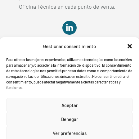
Oficina Técnica en cada punto de venta.

Gestionar consentimiento

Para ofrecer las mejores experiencias, utilizamos tecnologías como las cookies
para almacenar y/o acceder a la información del dispositivo. El consentimiento
de estas tecnologías nos permitirá procesar datos como el comportamiento de
navegación o las identificaciones únicas en este sitio. No consentir o retirar el
consentimiento, puede afectar negativamente a ciertas características y
funciones.
Aviso Legal
Política de Privacidad
Política de cookies
Aceptar
Denegar
© Es una marca registrada. Todos los derechos
reservados.
Ver preferencias